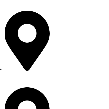
165, 13053 Berlin
Heilstättenweg 2c,
03099 Kolkwitz