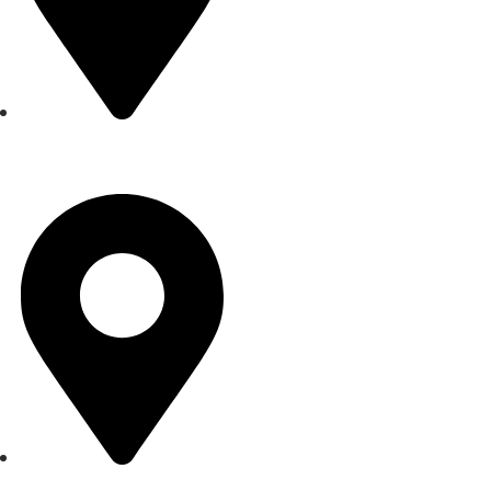
Fischerstr. 4, 15806
Zossen
Plauener Str. 163-