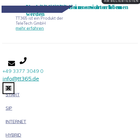
AM BELIEBTESTEN
Vorteile die Sie bei uns erwarten können
Nachteile die Sie bei uns nicht erleben
werden
FAQ
TT365 ist ein Produkt der
TeleTech GmbH
mehr erfahren
+49 3377 3049 0
info@tt365.de
START
SIP
INTERNET
HYBRID