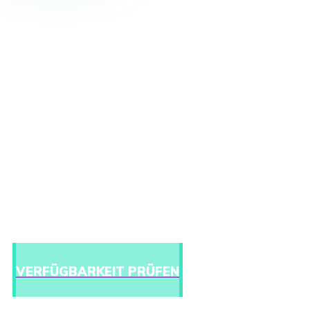
Mit dem TT365 Connect SIP Trunk können Sie Ihre alte
Telefonanlage einfach weiter nutzen
Der Telefonanschluss
der Zukunft heißt
SIP Trunk
Anschluss - Telefonanlage - Endgeräte - Service
VERFÜGBARKEIT PRÜFEN
SIP Kanal bereits ab 1,95 €